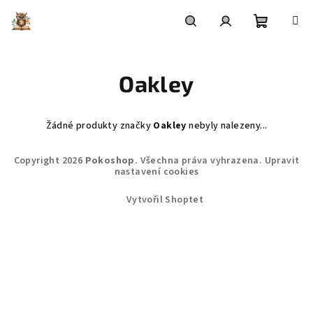
Přejít
na
obsah
Nákupní
Hledat
Přihlášení
Oakley
košík
Žádné produkty značky
Oakley
nebyly nalezeny...
Z
Copyright 2026
Pokoshop
. Všechna práva vyhrazena.
Upravit
á
nastavení cookies
p
Vytvořil Shoptet
a
t
í