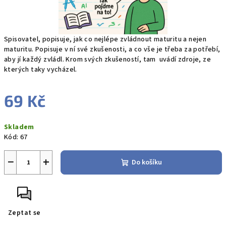
Spisovatel, popisuje, jak co nejlépe zvládnout maturitu a nejen
maturitu. Popisuje v ní své zkušenosti, a co vše je třeba za potřebí,
aby jí každý zvládl. Krom svých zkušeností, tam uvádí zdroje, ze
kterých taky vycházel.
69 Kč
Měrná
Skladem
cena:
Kód:
67
−
+
Do košíku
Zeptat se