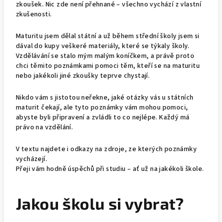
zkoušek. Nic zde není přehnané – všechno vychází z vlastní
zkušenosti.
Maturitu jsem dělal státní a už během střední školy jsem si
dával do kupy veškeré materiály, které se týkaly školy.
Vzdělávání se stalo mým malým koníčkem, a právě proto
chci těmito poznámkami pomoci těm, kteří se na maturitu
nebo jakékoli jiné zkoušky teprve chystají.
Nikdo vám s jistotou neřekne, jaké otázky vás u státních
maturit čekají, ale tyto poznámky vám mohou pomoci,
abyste byli připravení a zvládli to co nejlépe. Každý má
právo na vzdělání.
V textu najdete i odkazy na zdroje, ze kterých poznámky
vycházejí.
Přeji vám hodně úspěchů při studiu – ať už na jakékoli škole.
Jakou školu si vybrat?