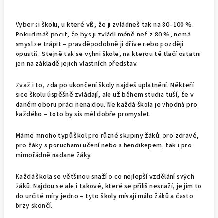
Vyber si školu, u které víš, že ji zvládneš tak na 80–100 %.
Pokud máš pocit, že bys ji zvládl méně než z 80 %, nemá
smysl se trápit – pravděpodobně ji dříve nebo později
opustíš. Stejně tak se vyhni škole, na kterou tě tlačí ostatní
jen na základě jejich vlastních představ.
Zvaž i to, zda po ukončení školy najdeš uplatnění. Někteří
sice školu úspěšně zvládají, ale už během studia tuší, že v
daném oboru práci nenajdou. Ne každá škola je vhodná pro
každého – toto by sis měl dobře promyslet.
Máme mnoho typů škol pro různé skupiny žáků: pro zdravé,
pro žáky s poruchami učení nebo s hendikepem, tak i pro
mimořádně nadané žáky.
Každá škola se většinou snaží o co nejlepší vzdělání svých
žáků. Najdou se ale i takové, které se příliš nesnaží, je jim to
do určité míry jedno – tyto školy mívají málo žáků a často
brzy skončí.