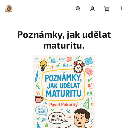
Přejít
na
obsah
Nákupní
Hledat
Přihlášení
Poznámky, jak udělat
košík
maturitu.