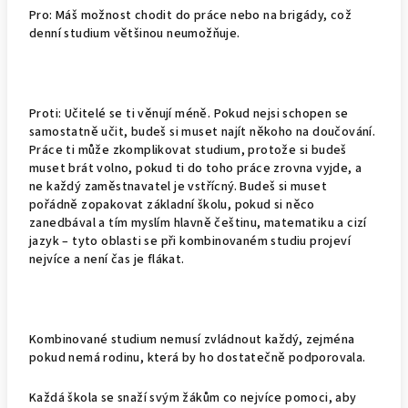
Pro:
Máš možnost chodit do práce nebo na brigády, což
denní studium většinou neumožňuje.
Proti:
Učitelé se ti věnují méně. Pokud nejsi schopen se
samostatně učit, budeš si muset najít někoho na doučování.
Práce ti může zkomplikovat studium, protože si budeš
muset brát volno, pokud ti do toho práce zrovna vyjde, a
ne každý zaměstnavatel je vstřícný. Budeš si muset
pořádně zopakovat základní školu, pokud si něco
zanedbával a tím myslím hlavně češtinu, matematiku a cizí
jazyk – tyto oblasti se při kombinovaném studiu projeví
nejvíce a není čas je flákat.
Kombinované studium nemusí zvládnout každý, zejména
pokud nemá rodinu, která by ho dostatečně podporovala.
Každá škola se snaží svým žákům co nejvíce pomoci, aby